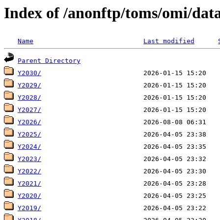
Index of /anonftp/toms/omi/dat
Name
Last modified
Parent Directory
Y2030/
Y2029/
Y2028/
Y2027/
Y2026/
Y2025/
Y2024/
Y2023/
Y2022/
Y2021/
Y2020/
Y2019/